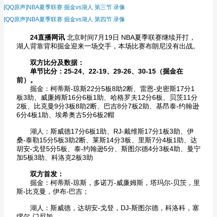
[QQ原声]NBA夏季联赛 掘金vs湖人 第三节 录像
[QQ原声]NBA夏季联赛 掘金vs湖人 第四节 录像
24直播网讯
北京时间7月19日 NBA夏季联赛继续开打，
湖人背靠背和掘金迎来一场交手，本场比赛布朗尼没有出战。
双方比分及数据：
单节比分：25-24、22-19、29-26、30-15（掘金在
前）。
掘金：柯蒂斯-琼斯22分5板8助2断、雷恩-史密斯17分1
板3助、威廉姆斯16分6板1助、哈格罗夫12分6板、贝茨11分
2板、比克曼9分3板8助2断、巴吉8分7板2助、基昂泰-约翰逊
6分4板1助、埃希奥古5分6板2帽
湖人：斯威德17分6板1助、RJ-戴维斯17分1板3助、伊
桑-泰勒15分5板3助2断、莱斯14分3板、里斯7分4板1助、达
胡安-戈登5分5板、泰-约翰逊5分、斯图尔德4分3板4助、曼宁
加5板3助、科洛克2板3助
双方首发：
掘金：柯蒂斯-琼斯，多诺万-威廉姆斯，塔玛尔-贝茨，里
斯-比克曼，伊布-巴吉；
湖人：斯威德，达胡安-戈登，DJ-斯图尔德，科洛科，塞
缪尔-门尼加。